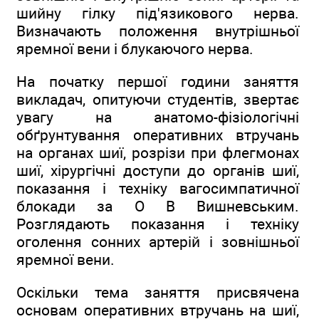
шийну гілку під'язикового нерва.
Визначають положення внутрішньої
яремної вени і блукаючого нерва.
На початку першої години заняття
викладач, опитуючи студентів, звертає
увагу на анатомо-фізіологічні
обґрунтування оперативних втручань
на органах шиї, розрізи при флегмонах
шиї, хірургічні доступи до органів шиї,
показання і техніку вагосимпатичної
блокади за О В Вишневським.
Розглядають показання і техніку
оголення сонних артерій і зовнішньої
яремної вени.
Оскільки тема заняття присвячена
основам оперативних втручань на шиї,