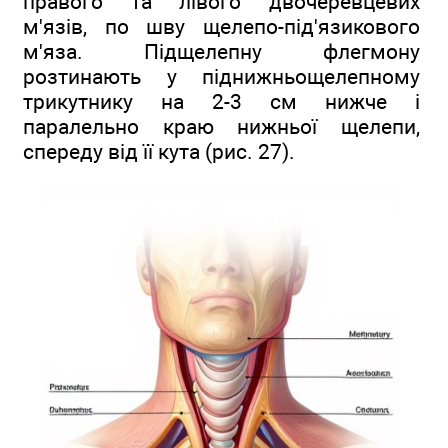
правого та лівого двочеревцевих
м'язів, по шву щелепо-під'язикового
м'яза. Підщелепну флегмону
розтинають у піднижньощелепному
трикутнику на 2-3 см нижче і
паралельно краю нижньої щелепи,
спереду від її кута (рис. 27).