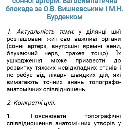
сонної артерій. Вагосимпатична
блокада за О.В. Вишневським і М.Н.
Бурденком
1. Актуальність теми
: у ділянці шиї
розташовані життєво важливі органи
(сонні артерії, внутрішні яремні вени,
блукаючий нерв, трахея тощо). Їх
ушкодження може призвести до
розвитку тяжких невідкладних станів і
потребує від лікаря швидких дій, які
вимагають точних знань топографо-
анатомічних співвідношень.
2. Конкретні цілі:
1. Пояснювати топографічні
співвідношення анатомічних утворів у