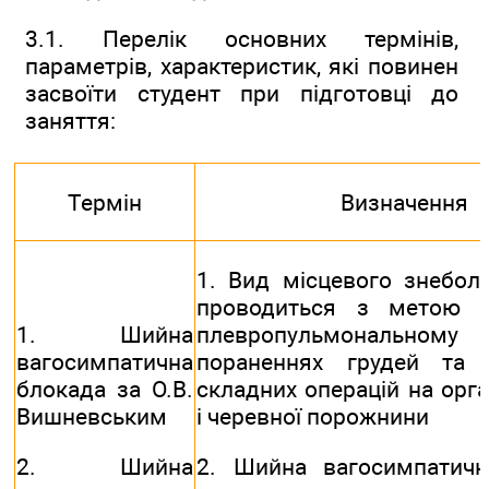
3.1. Перелік основних термінів,
параметрів, характеристик, які повинен
засвоїти студент при підготовці до
заняття:
Термін
Визначення
1. Вид місцевого знебол
проводиться з метою з
1. Шийна
плевропульмональному
вагосимпатична
пораненнях грудей та 
блокада за О.В.
складних операцій на орга
Вишневським
і черевної порожнини
2. Шийна
2. Шийна вагосимпатичн