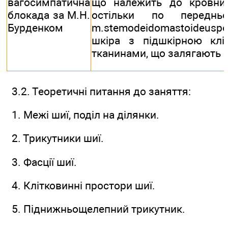
вагосимпатична
що належить до кровних
блокада за М.Н.
остільки по переднь
Бурденком
m.stemodeidomastoideusр
шкіра з підшкірною клі
тканинами, що залягають 
3.2. Теоретичні питання до заняття:
1. Межі шиї, поділ на ділянки.
2. Трикутники шиї.
3. Фасції шиї.
4. Клітковинні простори шиї.
5. Піднижньощелепний трикутник.