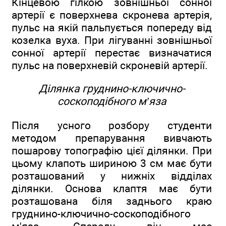
Кінцевою гілкою зовнішньої сонної
артерії є поверхнева скронева артерія,
пульс на якій пальпується попереду від
козелка вуха. При лігуванні зовнішньої
сонної артерії перестає визначатися
пульс на поверхневій скроневій артерії.
Ділянка груднино-ключично-
соскоподібного м’яза
Після усного розбору студенти
методом препарування вивчають
пошарову топографію цієї ділянки. При
цьому клапоть шириною 3 см має бути
розташований у нижніх відділах
ділянки. Основа клаптя має бути
розташована біля заднього краю
груднино-ключично-соскоподібного