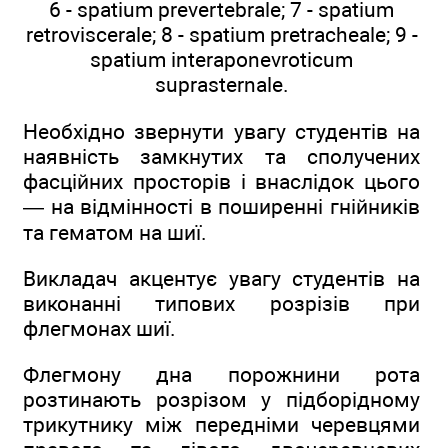
6 - spatium prevertebrale; 7 - spatium
retroviscerale; 8 - spatium pretracheale; 9 -
spatium interaponevroticum
suprasternale.
Необхідно звернути увагу студентів на
наявність замкнутих та сполучених
фасційних просторів і внаслідок цього
— на відмінності в поширенні гнійників
та гематом на шиї.
Викладач акцентує увагу студентів на
виконанні типових розрізів при
флегмонах шиї.
Флегмону дна порожнини рота
розтинають розрізом у підборідному
трикутнику між передніми черевцями