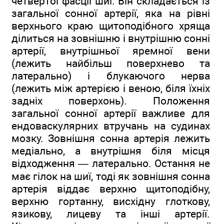
четвертої фасції шиї. Він складається із
загальної сонної артерії, яка на рівні
верхнього краю щитоподібного хряща
ділиться на зовнішню і внутрішню сонні
артерії, внутрішньої яремної вени
(лежить найбільш поверхнево та
латерально) і блукаючого нерва
(лежить між артерією і веною, біля їхніх
задніх поверхонь). Положення
загальної сонної артерії важливе для
ендоваскулярних втручань на судинах
мозку. Зовнішня сонна артерія лежить
медіально, а внутрішня біля місця
відходження — латерально. Остання не
має гілок на шиї, тоді як зовнішня сонна
артерія віддає верхню щитоподібну,
верхню гортанну, висхідну глоткову,
язикову, лицеву та інші артерії.