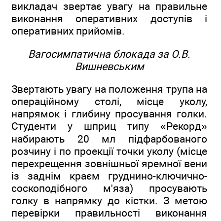
викладач звертає увагу на правильне
виконання оперативних доступів і
оперативних прийомів.
Вагосимпатична блокада за О.В.
Вишневським
Звертають увагу на положення трупа на
операційному столі, місце уколу,
напрямок і глибину просування голки.
Студенти у шприц типу «Рекорд»
набирають 20 мл підфарбованого
розчину і по проекції точки уколу (місце
перехрещення зовнішньої яремної вени
із заднім краєм груднино-ключично-
соскоподібного м'яза) просувають
голку в напрямку до кістки. З метою
перевірки правильності виконання