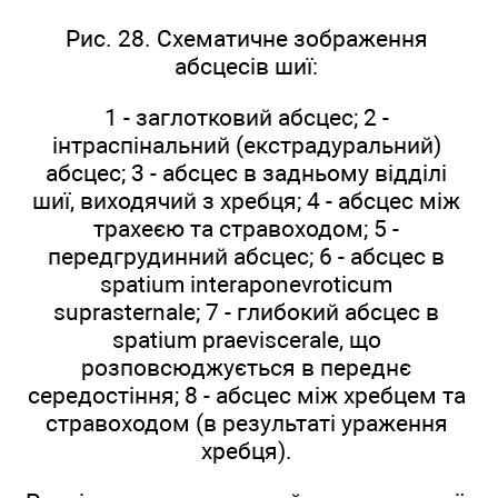
Рис. 28. Схематичне зображення
абсцесів шиї:
1 - заглотковий абсцес; 2 -
інтраспінальний (екстрадуральний)
абсцес; 3 - абсцес в задньому відділі
шиї, виходячий з хребця; 4 - абсцес між
трахеєю та стравоходом; 5 -
передгрудинний абсцес; 6 - абсцес в
spatium interaponevroticum
suprasternale; 7 - глибокий абсцес в
spatium praeviscerale, що
розповсюджується в переднє
середостіння; 8 - абсцес між хребцем та
стравоходом (в результаті ураження
хребця).