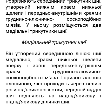
Розрізняють серединний трикутник шиї,
утворений нижнім краєм нижньої
щелепи і передньо-внутрішніми краями
груднино-ключично- соскоподібних
м'язів. У ньому розміщуються два
медіальні трикутники шиї.
Медіальний трикутник шиї
Він утворений серединною лінією шиї
медіально, краєм нижньої щелепи
зверху і зовні передньо-внутрішнім
краєм груднино-ключично-
соскоподібного м'яза. Горизонтальною
площиною, яка проходить через великі
роги під'язикової кістки, передній відділ
шиї поділяють на надпід'язикову і
підпід'язикову ділянки шиї.