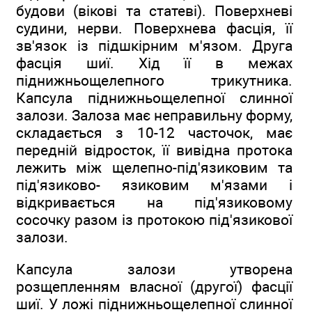
будови (вікові та статеві). Поверхневі
судини, нерви. Поверхнева фасція, її
зв'язок із підшкірним м'язом. Друга
фасція шиї. Хід її в межах
піднижньощелепного трикутника.
Капсула піднижньощелепної слинної
залози. Залоза має неправильну форму,
складається з 10-12 часточок, має
передній відросток, її вивідна протока
лежить між щелепно-під'язиковим та
під'язиково- язиковим м'язами і
відкривається на під'язиковому
сосочку разом із протокою під'язикової
залози.
Капсула залози утворена
розщепленням власної (другої) фасції
шиї. У ложі піднижньощелепної слинної