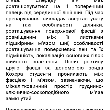
м'яза. Спереду він має
розташовуватися на 1 поперечний
палець від серединної лінії шиї. Під час
препарування викладач звертає увагу
на такі особливості ділянки:
розташування поверхневої фасції з
розміщеним між її листками
підшкірним м'язом шиї, особливості
розташування поверхневих вен та їх
відмінність, локалізація основних гілок
шийного сплетення. Після розтину
другої фасції за допомогою зонда
Кохера студенти проникають між
фасцією і м'язом, зазначаючи, що
міжклітковинний простір груднино-
ключично-соскоподібного м'яза
замкнутий.
Препаруючи, студенти тупими гачками