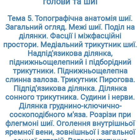
голови та шиї
Тема 5. Топографічна анатомія шиї.
Загальний огляд. Межі шиї. Поділ на
ділянки. Фасції і міжфасційні
простори. Медіальний трикутник шиї.
Надпід'язикова ділянка,
піднижньощелепний і підборідний
трикутники. Піднижньощелепна
слинна залоза. Трикутник Пирогова.
Підпід'язикова ділянка. Ділянка
сонного трикутника. Судини і нерви.
Ділянка груднино-ключично-
соскоподібного м'яза. Розрізи при
флегмоні шиї. Оголення внутрішньої
яремної вени, зовнішньої і загальної