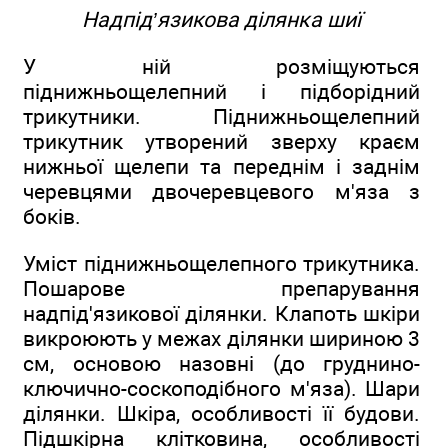
Надпід’язикова ділянка шиї
У ній розміщуються
піднижньощелепний і підборідний
трикутники. Піднижньощелепний
трикутник утворений зверху краєм
нижньої щелепи та переднім і заднім
черевцями двочеревцевого м'яза з
боків.
Уміст піднижньощелепного трикутника.
Пошарове препарування
надпід'язикової ділянки. Клапоть шкіри
викроюють у межах ділянки шириною 3
см, основою назовні (до груднино-
ключично-соскоподібного м'яза). Шари
ділянки. Шкіра, особливості її будови.
Підшкірна клітковина, особливості