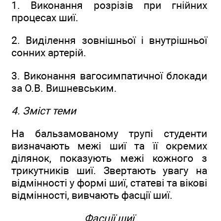
1. Виконання розрізів при гнійних
процесах шиї.
2. Виділення зовнішньої і внутрішньої
сонних артерій.
3. Виконання вагосимпатичної блокади
за О.В. Вишневським.
4. Зміст теми
На бальзамованому трупі студенти
визначають межі шиї та її окремих
ділянок, показують межі кожного з
трикутників шиї. Звертають увагу на
відмінності у формі шиї, статеві та вікові
відмінності, вивчають фасції шиї.
Фасції шиї