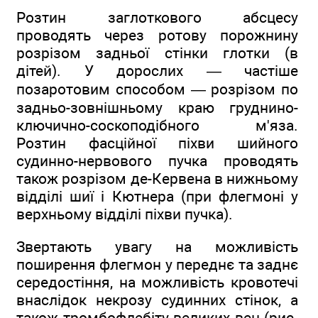
Розтин заглоткового абсцесу
проводять через ротову порожнину
розрізом задньої стінки глотки (в
дітей). У дорослих — частіше
позаротовим способом — розрізом по
задньо-зовнішньому краю груднино-
ключично-соскоподібного м'яза.
Розтин фасційної піхви шийного
судинно-нервового пучка проводять
також розрізом де-Кервена в нижньому
відділі шиї і Кютнера (при флегмоні у
верхньому відділі піхви пучка).
Звертають увагу на можливість
поширення флегмон у переднє та заднє
середостіння, на можливість кровотечі
внаслідок некрозу судинних стінок, а
також тромбофлебіту великих вен (рис.