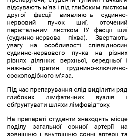
відсувають м'яз і під глибоким листком
другої фасції виявляють судинно-
нервовий пучок шиї, оточений
парієтальним листком ІУ фасції шиї
(судинно-нервова піхва). Звертають
увагу на особливості співвідносин
судинно-нервового пучка на різних
рівнях ділянки: верхньої, середньої і
нижньої третин груднино-ключично-
соскоподібного м'яза.
Під час препарування слід виділити ряд
глибоких лімфатичних вузлів і
обґрунтувати шляхи лімфовідтоку.
На препараті студенти знаходять місце
поділу загальної сонної артерії на
зовнішню і внутрішню сонні артерії та