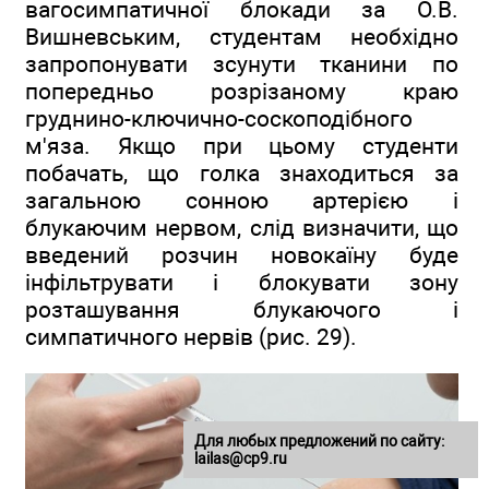
вагосимпатичної блокади за О.В.
Вишневським, студентам необхідно
запропонувати зсунути тканини по
попередньо розрізаному краю
груднино-ключично-соскоподібного
м'яза. Якщо при цьому студенти
побачать, що голка знаходиться за
загальною сонною артерією і
блукаючим нервом, слід визначити, що
введений розчин новокаїну буде
інфільтрувати і блокувати зону
розташування блукаючого і
симпатичного нервів (рис. 29).
Для любых предложений по сайту:
lailas@cp9.ru