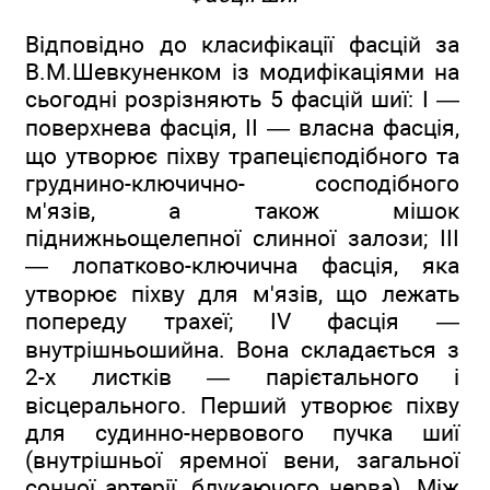
Відповідно до класифікації фасцій за
В.М.Шевкуненком із модифікаціями на
сьогодні розрізняють 5 фасцій шиї: I —
поверхнева фасція, II — власна фасція,
що утворює піхву трапецієподібного та
груднино-ключично- сосподібного
м'язів, а також мішок
піднижньощелепної слинної залози; III
— лопатково-ключична фасція, яка
утворює піхву для м'язів, що лежать
попереду трахеї; IV фасція —
внутрішньошийна. Вона складається з
2-х листків — парієтального і
вісцерального. Перший утворює піхву
для судинно-нервового пучка шиї
(внутрішньої яремної вени, загальної
сонної артерії, блукаючого нерва). Між