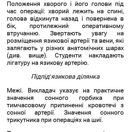
Положення хворого і його голови під
час операції: хворий лежить на спині,
голова відкинута назад і повернена в
бік, протилежний оперативному
втручанню. Звертають увагу на
розміщення язикової артерії та вени, які
залягають у різних анатомічних шарах
(див. вище). Студенти накладають
лігатуру на язикову артерію.
Підпід’язикова ділянка
Межі. Викладач указує на практичне
значення сонного горбика при
тимчасовому припиненні кровотечі з
сонної артерії. Значення сонного
трикутника при операціях на шиї.