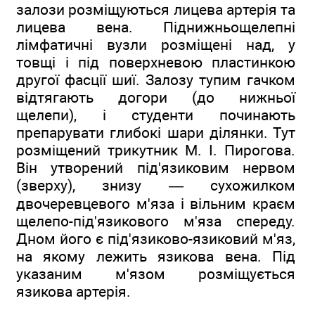
залози розміщуються лицева артерія та
лицева вена. Піднижньощелепні
лімфатичні вузли розміщені над, у
товщі і під поверхневою пластинкою
другої фасції шиї. Залозу тупим гачком
відтягають догори (до нижньої
щелепи), і студенти починають
препарувати глибокі шари ділянки. Тут
розміщений трикутник М. І. Пирогова.
Він утворений під'язиковим нервом
(зверху), знизу — сухожилком
двочеревцевого м'яза і вільним краєм
щелепо-під'язикового м'яза спереду.
Дном його є під'язиково-язиковий м'яз,
на якому лежить язикова вена. Під
указаним м'язом розміщується
язикова артерія.