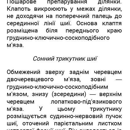
Пошарове препарування ділянки.
Клапоть викроюють у межах ділянки,
не доходячи на поперечний палець до
серединної лінії шиї. Основа клаптя
розміщена біля переднього краю
груднино-ключично-соскоподібного
м'яза.
Сонний трикутник шиї
Обмежений зверху заднім черевцем
двочеревцевого м'яза, зовні —
груднино-ключично-соскоподібним
м'язом, знизу (зсередини) — верхнім
черевцем лопатково-під'язикового
м'яза. У цьому трикутнику
розміщується судинно-нервовий пучок
шиї, оточений парієтальним листком