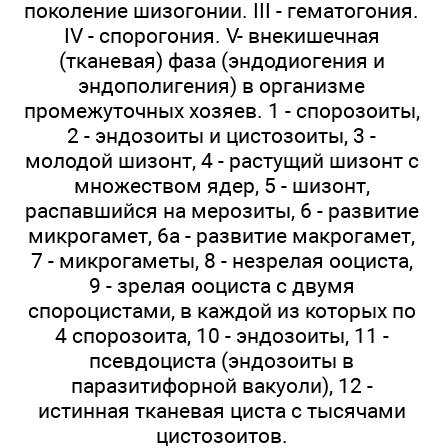
поколение шизогонии. III - гематогония.
IV - спорогония. V- внекишечная
(тканевая) фаза (эндодиогения и
эндополигения) в организме
промежуточных хозяев. 1 - спорозоиты,
2 - эндозоиты и цистозоиты, 3 -
молодой шизонт, 4 - растущий шизонт с
множеством ядер, 5 - шизонт,
распавшийся на мерозиты, 6 - развитие
микрогамет, 6а - развитие макрогамет,
7 - микрогаметы, 8 - незрелая ооциста,
9 - зрелая ооциста с двумя
спороцистами, в каждой из которых по
4 спорозоита, 10 - эндозоиты, 11 -
псевдоциста (эндозоиты в
паразитифорной вакуоли), 12 -
истинная тканевая циста с тысячами
цистозоитов.