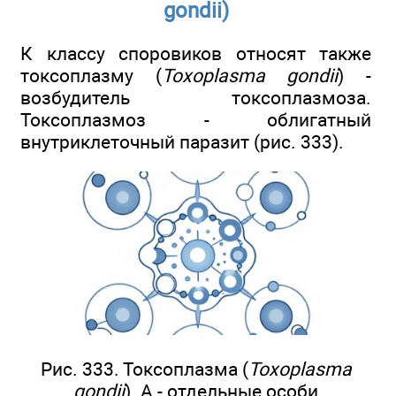
gondii)
К классу споровиков относят также
токсоплазму (
Toxoplasma gondii
) -
возбудитель токсоплазмоза.
Токсоплазмоз - облигатный
внутриклеточный паразит (рис. 333).
Рис. 333. Токсоплазма (
Toxoplasma
gondii
). A - отдельные особи