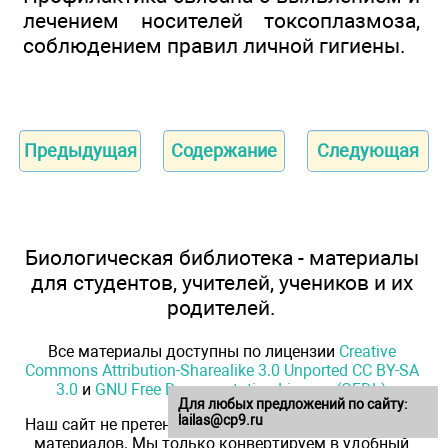
лечением носителей токсоплазмоза,
соблюдением правил личной гигиены.
Предыдущая
Содержание
Следующая
Биологическая библиотека - материалы
для студентов, учителей, учеников и их
родителей.
Все материалы доступны по лицензии
Creative
Commons Attribution-Sharealike 3.0 Unported CC BY-SA
3.0
и
GNU Free Documentation License (GFDL)
Для любых предложений по сайту:
lailas@cp9.ru
Наш сайт не претендует на авторство размещенных
материалов. Мы только конвертируем в удобный