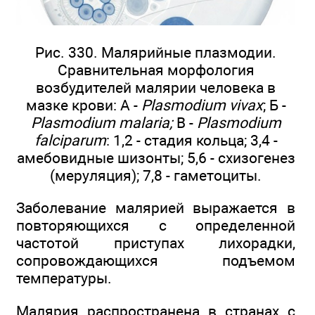
Рис. 330. Малярийные плазмодии.
Сравнительная морфология
возбудителей малярии человека в
мазке крови: А -
Plasmodium vivax
; Б -
Plasmodium malaria;
В -
Plasmodium
falciparum
: 1,2 - стадия кольца; 3,4 -
амебовидные шизонты; 5,6 - схизогенез
(меруляция); 7,8 - гаметоциты.
Заболевание малярией выражается в
повторяющихся с определенной
частотой приступах лихорадки,
сопровождающихся подъемом
температуры.
Малярия распространена в странах с