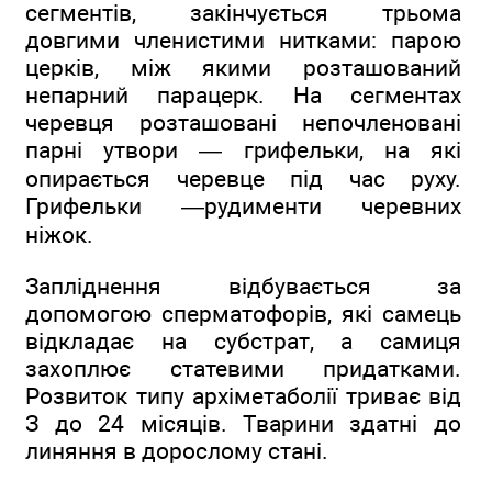
сегментів, закінчується трьома
довгими членистими нитками: парою
церків, між якими розташований
непарний парацерк. На сегментах
черевця розташовані непочленовані
парні утвори — грифельки, на які
опирається черевце під час руху.
Грифельки —рудименти черевних
ніжок.
Запліднення відбувається за
допомогою сперматофорів, які самець
відкладає на субстрат, а самиця
захоплює статевими придатками.
Розвиток типу архіметаболії триває від
З до 24 місяців. Тварини здатні до
линяння в дорослому стані.