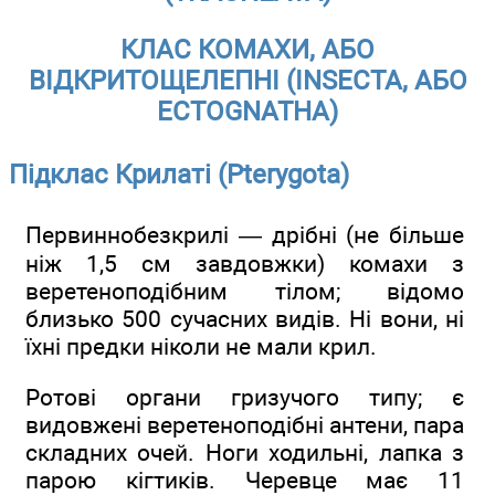
КЛАС КОМАХИ, АБО
ВІДКРИТОЩЕЛЕПНІ (INSECTA, АБО
ECTOGNATHA)
Підклас Крилаті (Pterygota)
Первиннобезкрилі — дрібні (не більше
ніж 1,5 см завдовжки) комахи з
веретеноподібним тілом; відомо
близько 500 сучасних видів. Ні вони, ні
їхні предки ніколи не мали крил.
Ротові органи гризучого типу; є
видовжені веретеноподібні антени, пара
складних очей. Ноги ходильні, лапка з
парою кігтиків. Черевце має 11