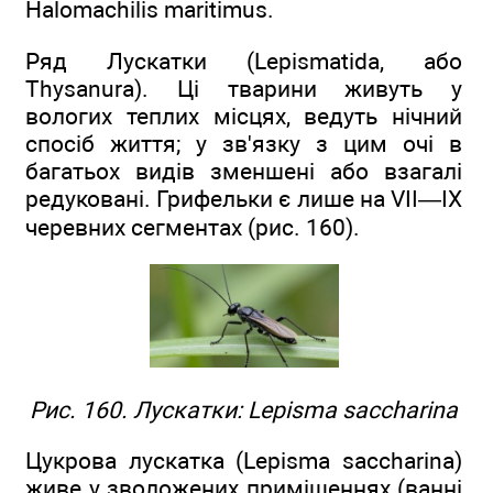
Halomachilis maritimus.
Ряд Лускатки (Lepismatida, або
Thysanura). Ці тварини живуть у
вологих теплих місцях, ведуть нічний
спосіб життя; у зв'язку з цим очі в
багатьох видів зменшені або взагалі
редуковані. Грифельки є лише на VII—IX
черевних сегментах (рис. 160).
Рис. 160. Лускатки: Lepisma saccharina
Цукрова лускатка (Lepisma saccharina)
живе у зволожених приміщеннях (ванні