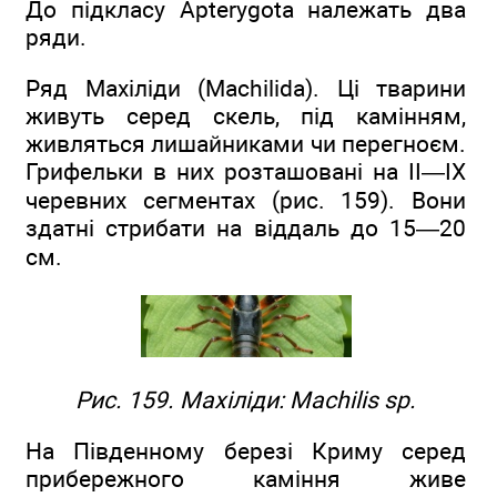
До підкласу Apterygota належать два
ряди.
Ряд Махіліди (Machilida). Ці тварини
живуть серед скель, під камінням,
живляться лишайниками чи перегноєм.
Грифельки в них розташовані на II—IX
черевних сегментах (рис. 159). Вони
здатні стрибати на віддаль до 15—20
см.
Рис. 159. Махіліди: Machilis sp.
На Південному березі Криму серед
прибережного каміння живе