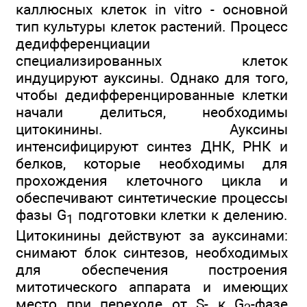
каллюсных клеток in vitro - основной
тип культуры клеток растений. Процесс
дедифференциации
специализированных клеток
индуцируют ауксины. Однако для того,
чтобы дедифференцированные клетки
начали делиться, необходимы
цитокинины. Ауксины
интенсифицируют синтез ДНК, РНК и
белков, которые необходимы для
прохождения клеточного цикла и
обеспечивают синтетические процессы
фазы G
подготовки клетки к делению.
1
Цитокинины действуют за ауксинами:
снимают блок синтезов, необходимых
для обеспечения построения
митотического аппарата и имеющих
место при переходе от S- к G
-фазе