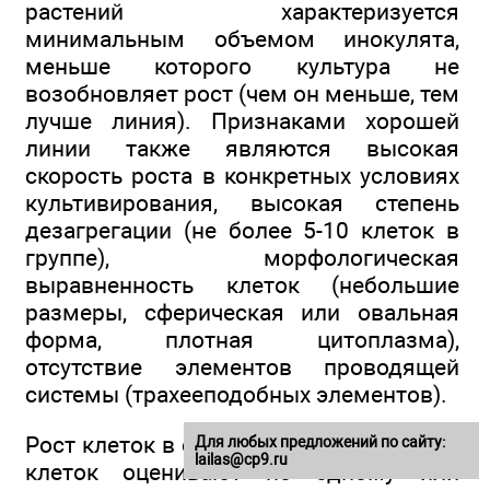
растений характеризуется
минимальным объемом инокулята,
меньше которого культура не
возобновляет рост (чем он меньше, тем
лучше линия). Признаками хорошей
линии также являются высокая
скорость роста в конкретных условиях
культивирования, высокая степень
дезагрегации (не более 5-10 клеток в
группе), морфологическая
выравненность клеток (небольшие
размеры, сферическая или овальная
форма, плотная цитоплазма),
отсутствие элементов проводящей
системы (трахееподобных элементов).
Рост клеток в суспензионных культурах
Для любых предложений по сайту:
lailas@cp9.ru
клеток оценивают по одному или