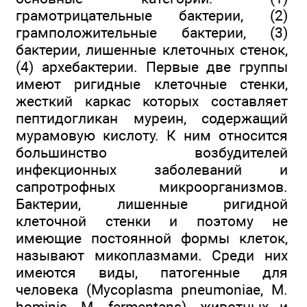
грамотрицательные бактерии, (2)
грамположительные бактерии, (3)
бактерии, лишенные клеточных стенок,
(4) архебактерии. Первые две группы
имеют ригидные клеточные стенки,
жесткий каркас которых составляет
пептидогликан муреин, содержащий
мурамовую кислоту. К ним относится
большинство возбудителей
инфекционных заболеваний и
сапротрофных микроорганизмов.
Бактерии, лишенные ригидной
клеточной стенки и поэтому не
имеющие постоянной формы клеток,
называют микоплазмами. Среди них
имеются виды, патогенные для
человека (Mycoplasma pneumoniae, M.
hominis, M. fermentans), животных и