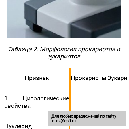
Таблица 2. Морфология прокариотов и
эукариотов
Признак
Прокариоты
Эукари
1. Цитологические
свойства
Для любых предложений по сайту:
lailas@cp9.ru
Нуклеоид